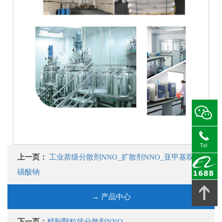
上一页：
工业萘级分散剂NNO_扩散剂NNO_亚甲基双萘
磺酸钠
→ 产品中心
下一页：
精制颗粒状分散剂NNO