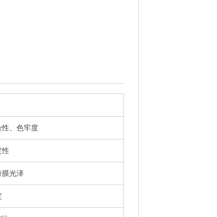
染性、色牢度
定性
漆膜光泽
度