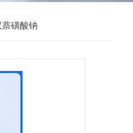
双萘磺酸钠