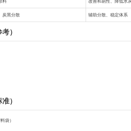
原料
改善和易性、降低水
、炭黑分散
辅助分散、稳定体系
参考）
标准）
塑料袋）