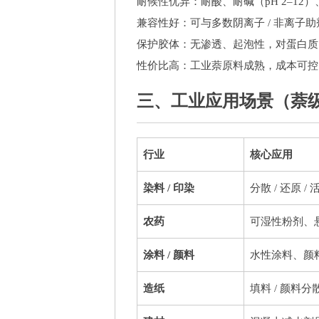
耐候性优异：耐酸、耐碱（pH 2–12
兼容性好：可与多数阴离子 / 非离子
保护胶体：无渗透、起泡性，对蛋白质 
性价比高：工业萘原料成熟，成本可控
三、工业应用场景（萘级
行业
核心应用
染料 / 印染
分散 / 还原 
农药
可湿性粉剂、
涂料 / 颜料
水性涂料、颜
造纸
填料 / 颜料分