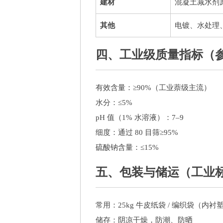
建材
混凝土减水剂
其他
电镀、水处理
四、工业级质量指标（
有效含量：≥90%（工业萘级主流）
水分：≤5%
pH 值（1% 水溶液）：7–9
细度：通过 80 目筛≥95%
硫酸钠含量：≤15%
五、包装与储运（工业
常用：25kg 牛皮纸袋 / 编织袋（内衬
储存：阴凉干燥，防潮、防晒