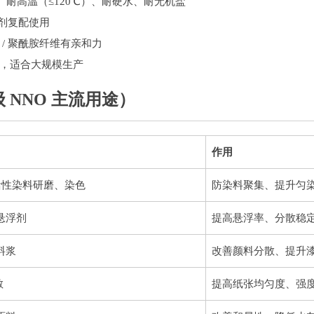
）、耐高温（≤120℃）、耐硬水、耐无机盐
助剂复配使用
/ 聚酰胺纤维有亲和力
，适合大规模生产
 NNO 主流用途）
作用
/ 活性染料研磨、染色
防染料聚集、提升匀
悬浮剂
提高悬浮率、分散稳
料浆
改善颜料分散、提升
散
提高纸张均匀度、强