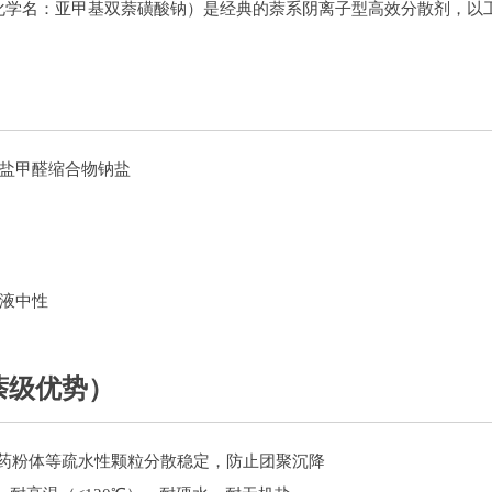
，化学名：亚甲基双萘磺酸钠）是经典的萘系阴离子型高效分散剂，以
盐甲醛缩合物钠盐
液中性
萘级优势）
农药粉体等疏水性颗粒分散稳定，防止团聚沉降