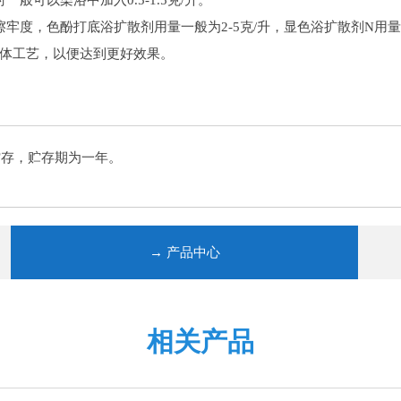
般可以染浴中加入0.5-1.5克/升。
牢度，色酚打底浴扩散剂用量一般为2-5克/升，显色浴扩散剂N用量一
体工艺，以便达到更好效果。
贮存，贮存期为一年。
→ 产品中心
相关产品