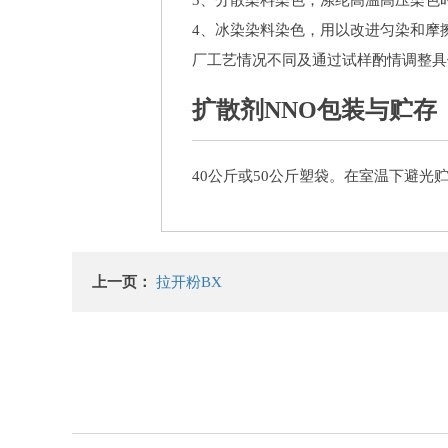
3、分散染料染色，涤纶高温高压染色时一
4、冰染染料染色，用以改进匀染和摩擦
厂工艺情况不同及通过试样酌情调整具
扩散剂NNO包装与贮存
40公斤或50公斤塑袋。在室温下避光
上一页：
拉开粉BX