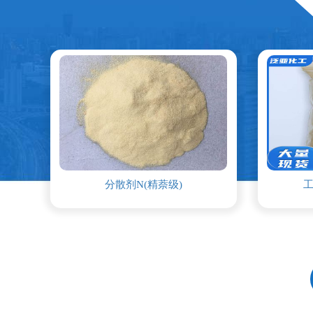
散剂N(精萘级)
工业萘级分散剂NNO