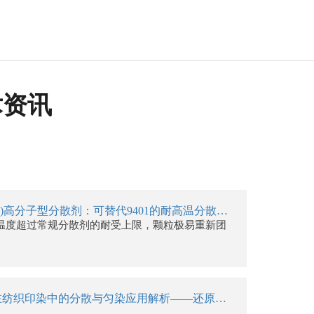
术资讯
分散剂N(9401)高分子型分散剂：可替代9401的耐高温分散方案
温度超过常规分散剂的耐受上限，颗粒极易重新团
分散剂NNO在纺织印染中的分散与匀染应用解析——还原染料、分散染料、冰染染料的工艺关键