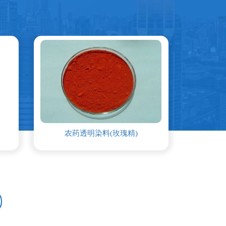
透明染料(玫瑰精)
分散剂