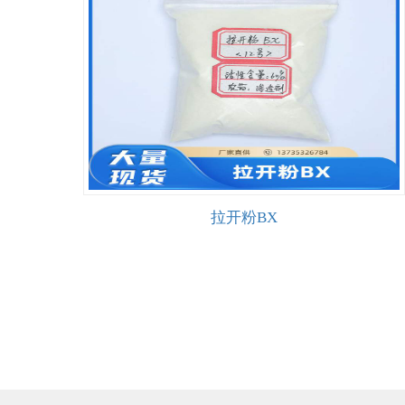
拉开粉BX