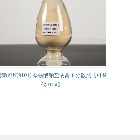
分散剂N(9104) 萘磺酸钠盐阴离子分散剂【可替
代9104】