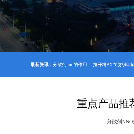
最新资讯：
分散剂nno的作用
拉开粉BX在纺织印
重点产品推
分散剂NN