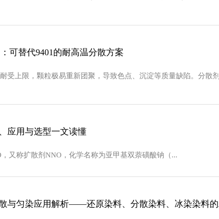
剂：可替代9401的耐高温分散方案
受上限，颗粒极易重新团聚，导致色点、沉淀等质量缺陷。分散剂N(9
标、应用与选型一文读懂
O，又称扩散剂NNO，化学名称为亚甲基双萘磺酸钠（...
分散与匀染应用解析——还原染料、分散染料、冰染染料