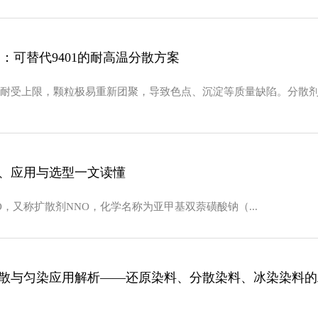
剂：可替代9401的耐高温分散方案
受上限，颗粒极易重新团聚，导致色点、沉淀等质量缺陷。分散剂N(9
标、应用与选型一文读懂
O，又称扩散剂NNO，化学名称为亚甲基双萘磺酸钠（...
分散与匀染应用解析——还原染料、分散染料、冰染染料