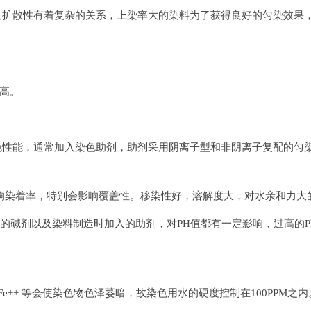
及扩散性有着复杂的关系，上染率大的染料为了获得良好的匀染效果
高。
能，通常加入染色助剂，助剂采用阴离子型和非阴离子复配的匀染剂，用量
影响染着率，特别会影响覆盖性。移染性好，溶解度大，对水亲和力
残留的碱剂以及染料制造时加入的助剂，对PH值都有一定影响，过高
Fe++ 等会使染色物色泽萎暗，故染色用水的硬度控制在100PPM之内