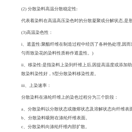
(2) 分散染料高温分散稳定性:
代表着染料在高温高压染色时的分散凝聚或分解状态,是
(3)高温染色性：
i、遮盖性:聚酯纤维在制造过程中经历了各种热处理,因
匀而致染花的染料性质称作遮盖性。)
ii、移染性:是指染料上染到纤维上后,因提高温度或添
散染料染性好，S型分散染料移染性差。
iii、上染速率：
分散染料在涤纶纤维上的染色过程分为三个阶段：
a、分散染料以分散状态或微熔状态及溶解状态向纤维表
b、分散染料吸附在涤纶纤维表面。
c、分散染料向涤纶纤维内部扩散。