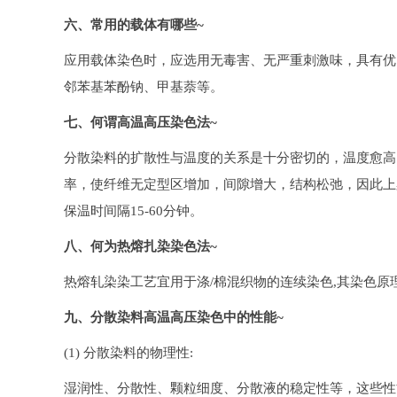
六、常用的载体有哪些~
应用载体染色时，应选用无毒害、无严重刺激味，具有优
邻苯基苯酚钠、甲基萘等。
七、何谓高温高压染色法~
分散染料的扩散性与温度的关系是十分密切的，温度愈高
率，使纤维无定型区增加，间隙增大，结构松弛，因此上
保温时间隔15-60分钟。
八、何为热熔扎染染色法~
热熔轧染染工艺宜用于涤/棉混织物的连续染色,其染色原理亦属
九、分散染料高温高压染色中的性能~
(1) 分散染料的物理性:
湿润性、分散性、颗粒细度、分散液的稳定性等，这些性