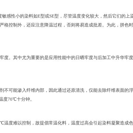
温度敏感性小的染料如E型或SE型，尽管温度变化较大，然后它们的
严格控制外，还应注意降温过程，否则将易造成批差。为此，拼色
牢度。其中尤为重要的是应用性能中的日晒牢度与后加工中升华牢
剂不可能渗入纤维内部，因此通过还原清洗，仅能去除纤维表面的
l，温度70℃十分钟。
40℃温度难以控制，故提倡常温化料，温度过高会引起染料凝聚造成