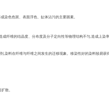
形成染色色斑、表面浮色、缸体沾污的主要困素。
而造成纤维的结晶度、分布度及分子定向性等物理结构不匀,造成上染
加助剂,染料在纤维与纤维之间发生的迁移现象。移染性好的染料较易获
面扩散。