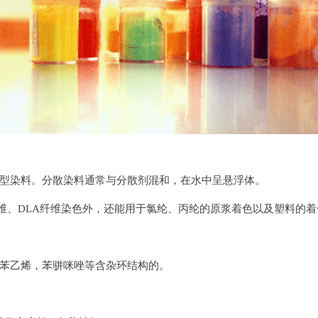
型染料。分散染料通常与分散剂混和，在水中呈悬浮体。
维、DLA纤维染色外，还能用于氯纶、丙纶的原浆着色以及塑料的着
苯乙烯，苯骈咪唑等含杂环结构的。