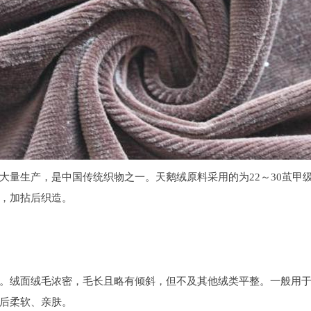
大量生产，是中国传统织物之一。天鹅绒原料采用的为22～30茧甲
，加拈后织造。
。绒面绒毛浓密，毛长且略有倾斜，但不及其他绒类平整。一般用
后柔软、亲肤。