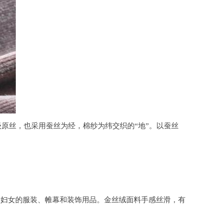
级原丝，也采用蚕丝为经，棉纱为纬交织的“地”。以蚕丝
于妇女的服装、帷幕和装饰用品。金丝绒面料手感丝滑，有