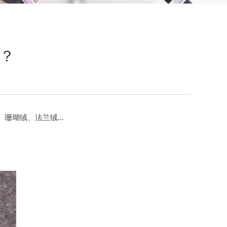
别？
珊瑚绒、法兰绒...